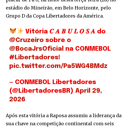
estádio do Mineirão, em Belo Horizonte, pelo
Grupo D da Copa Libertadores da América.
Vitória 𝑪 𝑨 𝑩 𝑼 𝑳 𝑶 𝑺 𝑨 do
@Cruzeiro
sobre o
@BocaJrsOficial
na CONMEBOL
#Libertadores
!
pic.twitter.com/Pa5WG4BMdz
— CONMEBOL Libertadores
(@LibertadoresBR)
April 29,
2026
Após esta vitória a Raposa assumiu a liderança da
sua chave na competição continental com seis