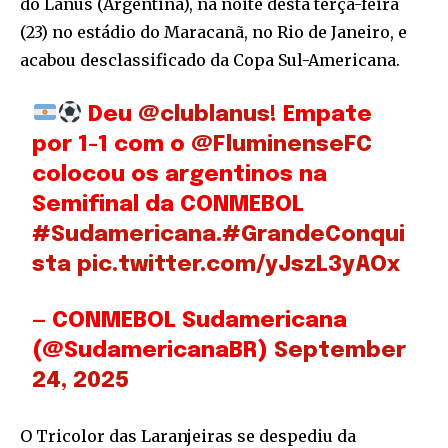
do Lanús (Argentina), na noite desta terça-feira
(23) no estádio do Maracanã, no Rio de Janeiro, e
acabou desclassificado da Copa Sul-Americana.
Deu
@clublanus
! Empate
por 1-1 com o
@FluminenseFC
colocou os argentinos na
Semifinal da CONMEBOL
#Sudamericana
.
#GrandeConqui
sta
pic.twitter.com/yJszL3yAOx
— CONMEBOL Sudamericana
(@SudamericanaBR)
September
24, 2025
O Tricolor das Laranjeiras se despediu da