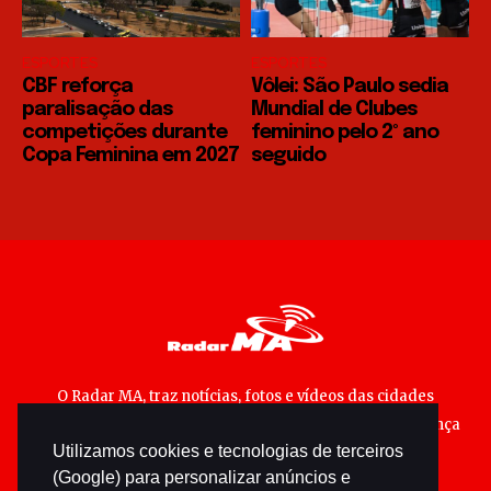
ESPORTES
ESPORTES
CBF reforça
Vôlei: São Paulo sedia
paralisação das
Mundial de Clubes
competições durante
feminino pelo 2º ano
Copa Feminina em 2027
seguido
O Radar MA, traz notícias, fotos e vídeos das cidades
maranhenses; matérias especiais sobre política, segurança
Utilizamos cookies e tecnologias de terceiros
pública e cultura popular.
(Google) para personalizar anúncios e