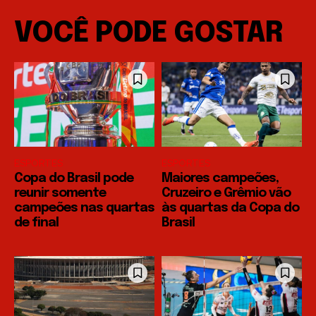
VOCÊ PODE GOSTAR
ESPORTES
ESPORTES
Copa do Brasil pode
Maiores campeões,
reunir somente
Cruzeiro e Grêmio vão
campeões nas quartas
às quartas da Copa do
de final
Brasil