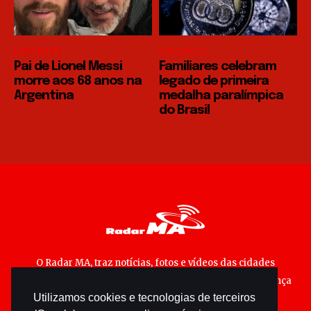
ESPORTES
ESPORTES
Pai de Lionel Messi
Familiares celebram
morre aos 68 anos na
legado de primeira
Argentina
medalha paralímpica
do Brasil
O Radar MA, traz notícias, fotos e vídeos das cidades
maranhenses; matérias especiais sobre política, segurança
Utilizamos cookies e tecnologias de terceiros
pública e cultura popular.