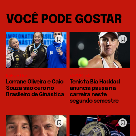
VOCÊ PODE GOSTAR
ESPORTES
ESPORTES
Lorrane Oliveira e Caio
Tenista Bia Haddad
Souza são ouro no
anuncia pausa na
Brasileiro de Ginástica
carreira neste
segundo semestre