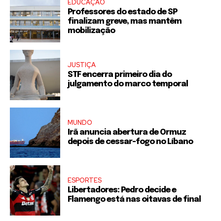
EDUCAÇÃO
Professores do estado de SP
finalizam greve, mas mantêm
mobilização
JUSTIÇA
STF encerra primeiro dia do
julgamento do marco temporal
MUNDO
Irã anuncia abertura de Ormuz
depois de cessar-fogo no Líbano
ESPORTES
Libertadores: Pedro decide e
Flamengo está nas oitavas de final