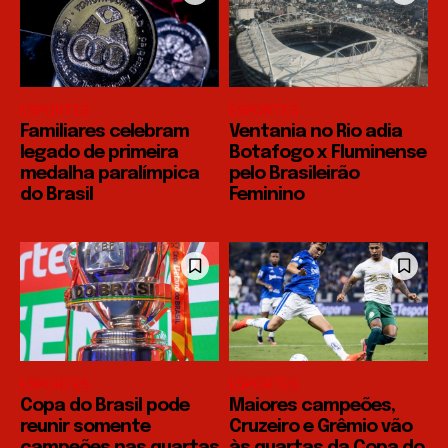
ESPORTES
ESPORTES
Familiares celebram
Ventania no Rio adia
legado de primeira
Botafogo x Fluminense
medalha paralímpica
pelo Brasileirão
do Brasil
Feminino
ESPORTES
ESPORTES
Copa do Brasil pode
Maiores campeões,
reunir somente
Cruzeiro e Grêmio vão