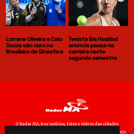
ESPORTES
ESPORTES
Lorrane Oliveira e Caio
Tenista Bia Haddad
Souza são ouro no
anuncia pausa na
Brasileiro de Ginástica
carreira neste
segundo semestre
O Radar MA, traz notícias, fotos e vídeos das cidades
maranhenses; matérias especiais sobre política, segurança