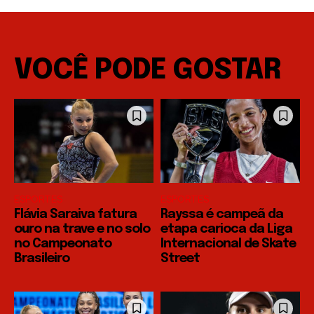
VOCÊ PODE GOSTAR
ESPORTES
ESPORTES
Flávia Saraiva fatura
Rayssa é campeã da
ouro na trave e no solo
etapa carioca da Liga
no Campeonato
Internacional de Skate
Brasileiro
Street