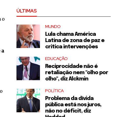
ÚLTIMAS
a o
MUNDO
Lula chama América
Latina de zona de paz e
critica intervenções
 a
EDUCAÇÃO
Reciprocidade não é
retaliação nem "olho por
olho", diz Alckmin
no
POLÍTICA
Problema da dívida
pública está nos juros,
não no déficit, diz