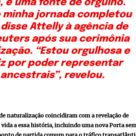
, é uma fonte de orgulho.
 minha jornada completou
 disse Attelly à agência de
euters após sua cerimônia
ização. “Estou orgulhosa e
iz por poder representar
ancestrais”, revelou.
de naturalização coincidiram com a revelação de
 vida a essa história, incluindo uma nova Porta se
onto de partida comum para o tráfico transatlânti