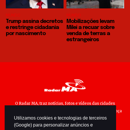
MUNDO
MUNDO
Trump assina decretos
Mobilizações levam
e restringe cidadania
Milei a recuar sobre
por nascimento
venda de terras a
estrangeiros
O Radar MA, traz notícias, fotos e vídeos das cidades
maranhenses; matérias especiais sobre política, segurança
Utilizamos cookies e tecnologias de terceiros
pública e cultura popular.
(Google) para personalizar anúncios e