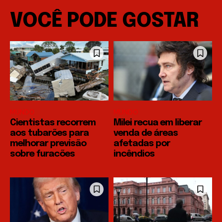
VOCÊ PODE GOSTAR
MUNDO
MUNDO
Cientistas recorrem
Milei recua em liberar
aos tubarões para
venda de áreas
melhorar previsão
afetadas por
sobre furacões
incêndios