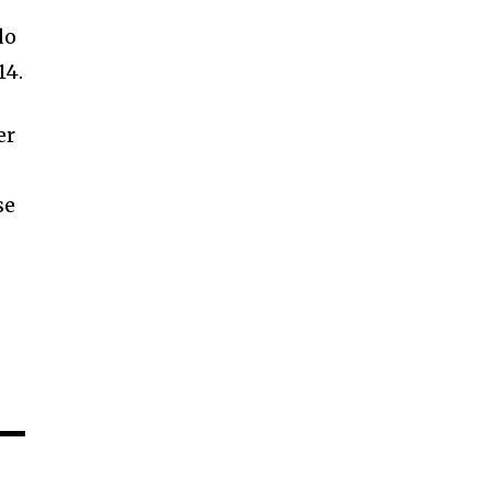
do
14.
er
se