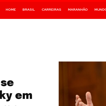
HOME
BRASIL
CARREIRAS
MARANHÃO
MUND
 se
sky em