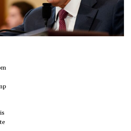
com
ump
is
te