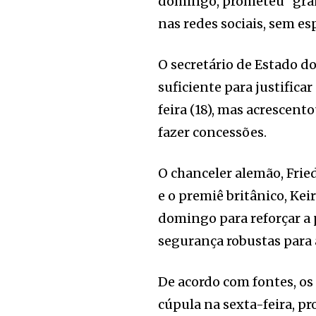
domingo, prometeu “gran
nas redes sociais, sem esp
O secretário de Estado d
suficiente para justific
feira (18), mas acrescent
fazer concessões.
O chanceler alemão, Frie
e o premiê britânico, Ke
domingo para reforçar a 
segurança robustas para 
De acordo com fontes, os
cúpula na sexta-feira, pr