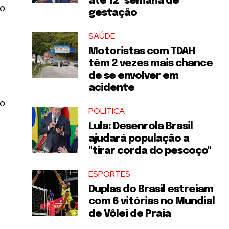
até 12ª semana de
no
gestação
SAÚDE
Motoristas com TDAH
têm 2 vezes mais chance
o
de se envolver em
acidente
ão
POLÍTICA
Lula: Desenrola Brasil
ajudará população a
"tirar corda do pescoço"
ESPORTES
Duplas do Brasil estreiam
com 6 vitórias no Mundial
de Vôlei de Praia