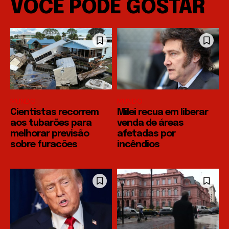
VOCÊ PODE GOSTAR
MUNDO
MUNDO
Cientistas recorrem
Milei recua em liberar
aos tubarões para
venda de áreas
melhorar previsão
afetadas por
sobre furacões
incêndios