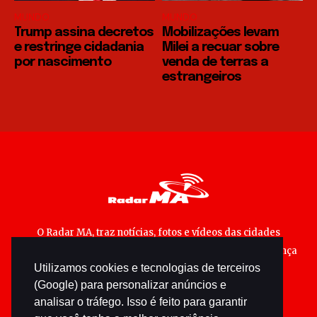
MUNDO
MUNDO
Trump assina decretos
Mobilizações levam
e restringe cidadania
Milei a recuar sobre
por nascimento
venda de terras a
estrangeiros
O Radar MA, traz notícias, fotos e vídeos das cidades
maranhenses; matérias especiais sobre política, segurança
Utilizamos cookies e tecnologias de terceiros
pública e cultura popular.
(Google) para personalizar anúncios e
analisar o tráfego. Isso é feito para garantir