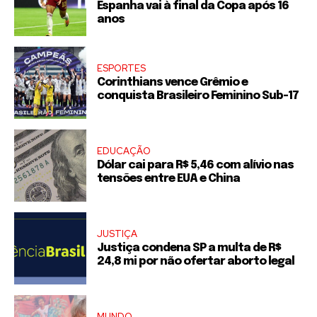
Espanha vai à final da Copa após 16
anos
ESPORTES
Corinthians vence Grêmio e
conquista Brasileiro Feminino Sub-17
EDUCAÇÃO
Dólar cai para R$ 5,46 com alívio nas
tensões entre EUA e China
JUSTIÇA
Justiça condena SP a multa de R$
24,8 mi por não ofertar aborto legal
MUNDO