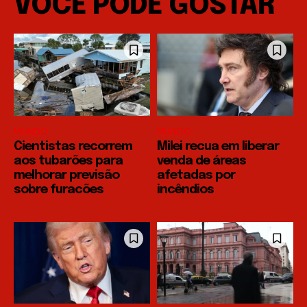
VOCÊ PODE GOSTAR
MUNDO
MUNDO
Cientistas recorrem
Milei recua em liberar
aos tubarões para
venda de áreas
melhorar previsão
afetadas por
sobre furacões
incêndios