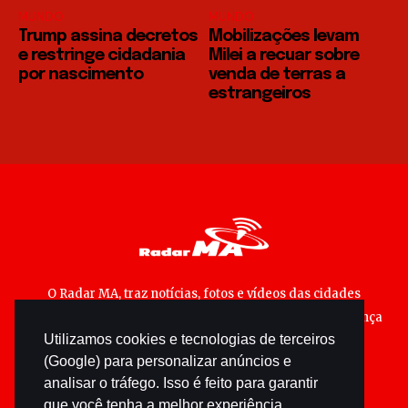
MUNDO
MUNDO
Trump assina decretos
Mobilizações levam
e restringe cidadania
Milei a recuar sobre
por nascimento
venda de terras a
estrangeiros
O Radar MA, traz notícias, fotos e vídeos das cidades
maranhenses; matérias especiais sobre política, segurança
Utilizamos cookies e tecnologias de terceiros
pública e cultura popular.
(Google) para personalizar anúncios e
analisar o tráfego. Isso é feito para garantir
que você tenha a melhor experiência