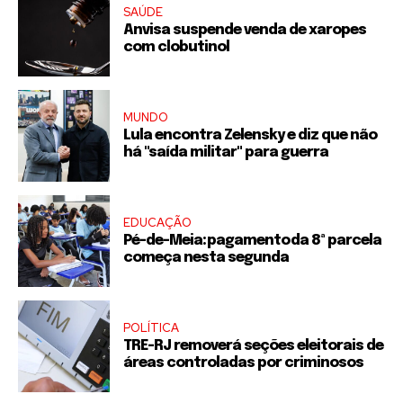
SAÚDE
Anvisa suspende venda de xaropes
com clobutinol
MUNDO
Lula encontra Zelensky e diz que não
há "saída militar" para guerra
EDUCAÇÃO
Pé-de-Meia: pagamento da 8ª parcela
começa nesta segunda
POLÍTICA
TRE-RJ removerá seções eleitorais de
áreas controladas por criminosos