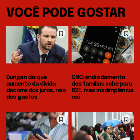
VOCÊ PODE GOSTAR
EDUCAÇÃO
EDUCAÇÃO
Durigan diz que
CNC: endividamento
aumento da dívida
das famílias sobe para
decorre dos juros, não
82%, mas inadimplência
dos gastos
cai