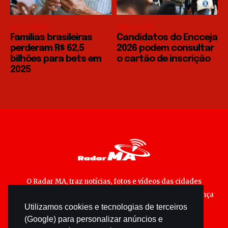
EDUCAÇÃO
EDUCAÇÃO
Famílias brasileiras
Candidatos do Encceja
perderam R$ 62,5
2026 podem consultar
bilhões para bets em
o cartão de inscrição
2025
O Radar MA, traz notícias, fotos e vídeos das cidades
maranhenses; matérias especiais sobre política, segurança
Utilizamos cookies e tecnologias de terceiros
pública e cultura popular.
(Google) para personalizar anúncios e