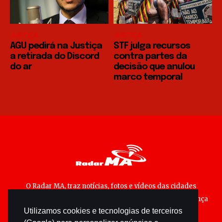
JUSTIÇA
JUSTIÇA
AGU pedirá na Justiça
STF julga recursos
a retirada do Discord
contra partes da
do ar
decisão que anulou
marco temporal
O Radar MA, traz notícias, fotos e vídeos das cidades
maranhenses; matérias especiais sobre política, segurança
Utilizamos cookies e tecnologias de terceiros
pública e cultura popular.