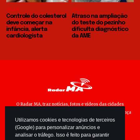
SAÚDE
SAÚDE
Controle do colesterol
Atraso na ampliação
deve começar na
do teste do pezinho
infância, alerta
dificulta diagnóstico
cardiologista
da AME
O Radar MA, traz notícias, fotos e vídeos das cidades
maranhenses; matérias especiais sobre política, segurança
Utilizamos cookies e tecnologias de terceiros
pública e cultura popular.
(Google) para personalizar anúncios e
analisar o tráfego. Isso é feito para garantir