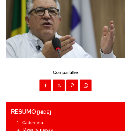
Compartilhe
RESUMO
[HIDE]
Caderneta
Desinformação