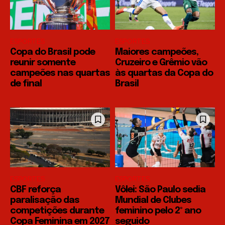
ESPORTES
ESPORTES
Copa do Brasil pode
Maiores campeões,
reunir somente
Cruzeiro e Grêmio vão
campeões nas quartas
às quartas da Copa do
de final
Brasil
ESPORTES
ESPORTES
CBF reforça
Vôlei: São Paulo sedia
paralisação das
Mundial de Clubes
competições durante
feminino pelo 2º ano
Copa Feminina em 2027
seguido