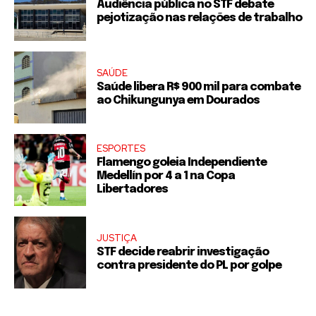
Audiência pública no STF debate
pejotização nas relações de trabalho
SAÚDE
Saúde libera R$ 900 mil para combate
ao Chikungunya em Dourados
ESPORTES
Flamengo goleia Independiente
Medellín por 4 a 1 na Copa
Libertadores
JUSTIÇA
STF decide reabrir investigação
contra presidente do PL por golpe